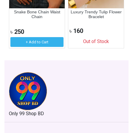
art
Snake Bone Chain Waist
Luxury Trendy Tulip Flower
Chain
Bracelet
৳
160
৳
250
৳
Out of Stock
+ Add to Cart
Only 99 Shop BD