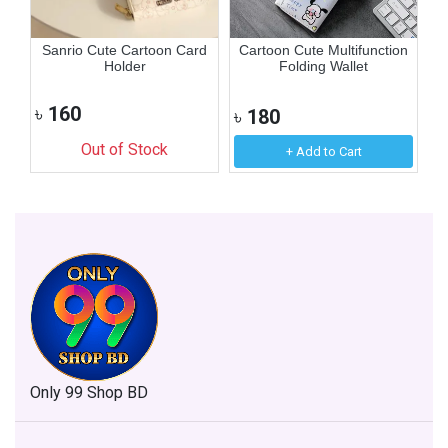
t
Sanrio Cute Cartoon Card
Cartoon Cute Multifunction
C
Holder
Folding Wallet
৳
160
৳
180
৳
Out of Stock
+ Add to Cart
Only 99 Shop BD