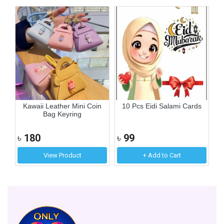
to
Kawaii Leather Mini Coin
10 Pcs Eidi Salami Cards
Bag Keyring
৳
180
৳
99
৳
View Product
+ Add to Cart