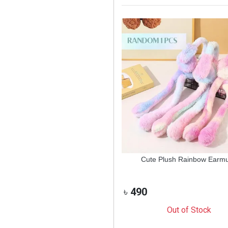
waii Soft Plush Movable Earmuffs
Cute Plush Rainbow Earmu
50
৳
490
Out of Stock
Out of Stock