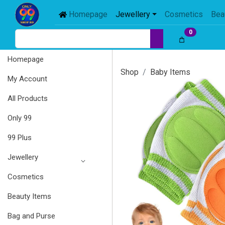
Homepage
Jewellery
Cosmetics
Bea
0
Homepage
Shop
Baby Items
My Account
All Products
Only 99
99 Plus
Jewellery
Cosmetics
Beauty Items
Bag and Purse