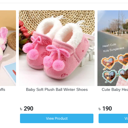
ffs
Baby Soft Plush Ball Winter Shoes
Cute Baby He
৳
290
৳
190
View Product
V