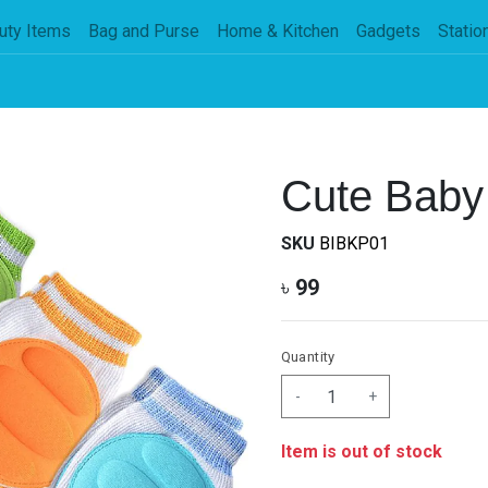
uty Items
Bag and Purse
Home & Kitchen
Gadgets
Statio
Cute Baby 
SKU
BIBKP01
৳
99
Quantity
-
+
Item is out of stock