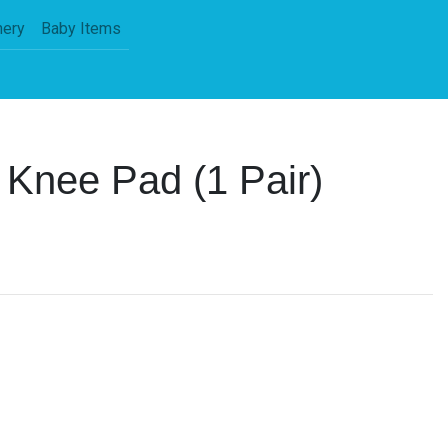
nery
Baby Items
Knee Pad (1 Pair)