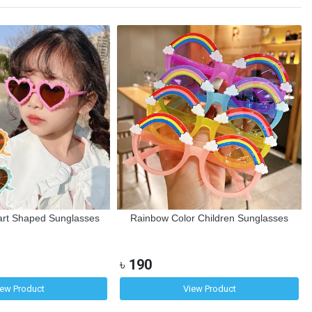
art Shaped Sunglasses
Rainbow Color Children Sunglasses
৳
190
iew Product
View Product