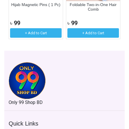
n
Hijab Magnetic Pins ( 1 Pc)
Foldable Two-in-One Hair
1
Comb
৳
99
৳
99
৳
+ Add to Cart
+ Add to Cart
Only 99 Shop BD
Quick Links