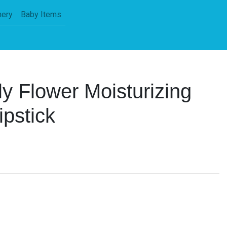
nery
Baby Items
ly Flower Moisturizing
ipstick