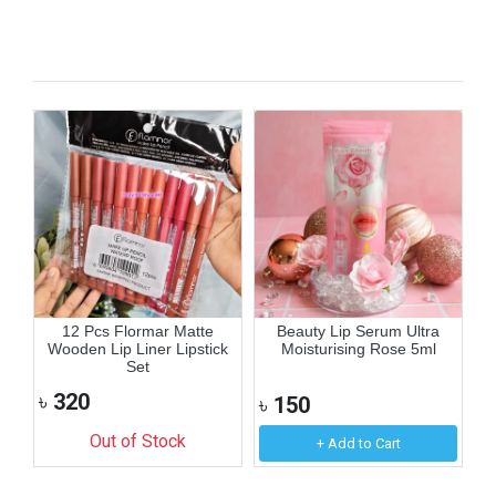
12 Pcs Flormar Matte
Beauty Lip Serum Ultra
Wooden Lip Liner Lipstick
Moisturising Rose 5ml
Set
৳
320
৳
150
৳
Out of Stock
+ Add to Cart