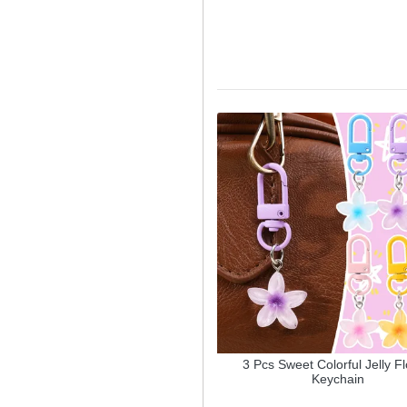
alentine's Day Rose Jewelry Box
3 Pcs Sweet Colorful Jelly F
(Without Jewelry)
Keychain