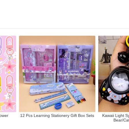
lower
12 Pcs Learning Stationery Gift Box Sets
Kawaii Light 
Bear/Cat