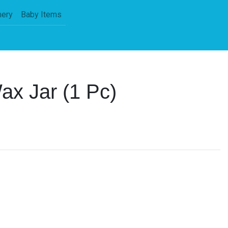
nery
Baby Items
ax Jar (1 Pc)