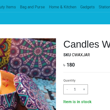
uty Items
Bag and Purse
Home & Kitchen
Gadgets
Statio
Candles W
SKU
CWAXJAR
৳
180
Quantity
-
+
Item is in stock