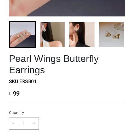
Pearl Wings Butterfly
Earrings
SKU
ERSB01
৳
99
Quantity
-
+