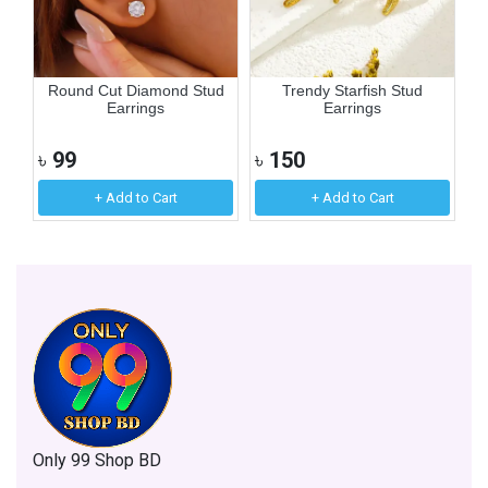
r
Round Cut Diamond Stud
Trendy Starfish Stud
6
Earrings
Earrings
৳
99
৳
150
৳
+ Add to Cart
+ Add to Cart
Only 99 Shop BD