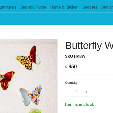
uty Items
Bag and Purse
Home & Kitchen
Gadgets
Statio
Butterfly W
SKU
HKBW
৳
350
Quantity
-
+
Item is in stock