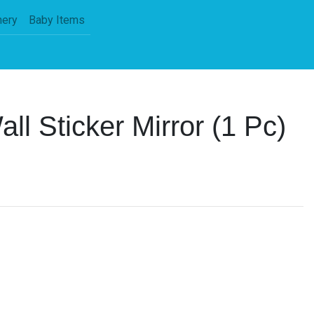
nery
Baby Items
all Sticker Mirror (1 Pc)