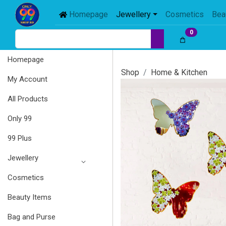
Homepage
Jewellery
Cosmetics
Bea
0
Homepage
Shop
Home & Kitchen
My Account
All Products
Only 99
99 Plus
Jewellery
Cosmetics
Beauty Items
Bag and Purse