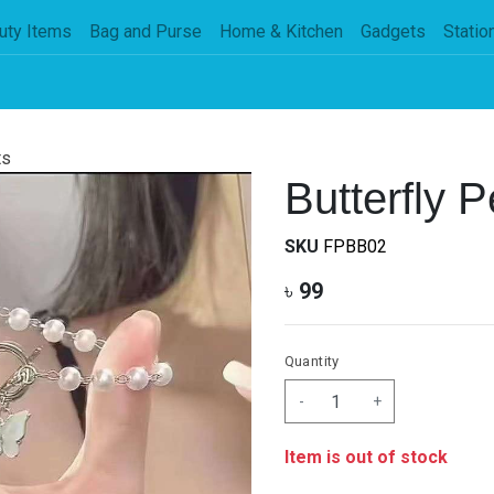
uty Items
Bag and Purse
Home & Kitchen
Gadgets
Statio
ts
Butterfly P
SKU
FPBB02
৳
99
Quantity
-
+
Item is out of stock