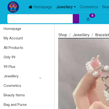
Homepage
Jewellery
Cosmetics
Bea
0
Homepage
Shop
Jewellery
Bracele
My Account
All Products
Only 99
99 Plus
Jewellery
Cosmetics
Beauty Items
Bag and Purse