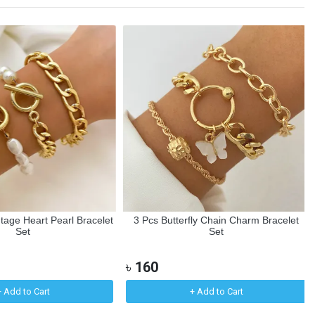
age Heart Pearl Bracelet
3 Pcs Butterfly Chain Charm Bracelet
Set
Set
৳
160
Add to Cart
+ Add to Cart