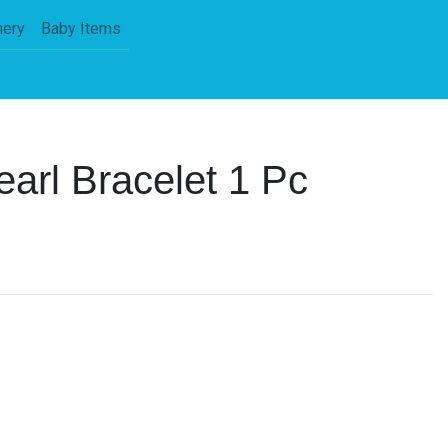
nery
Baby Items
earl Bracelet 1 Pc