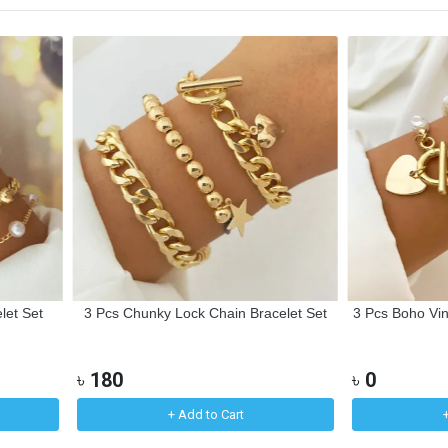
et Set
3 Pcs Chunky Lock Chain Bracelet Set
3 Pcs Boho Vint
৳
180
৳
0
+ Add to Cart
+ 