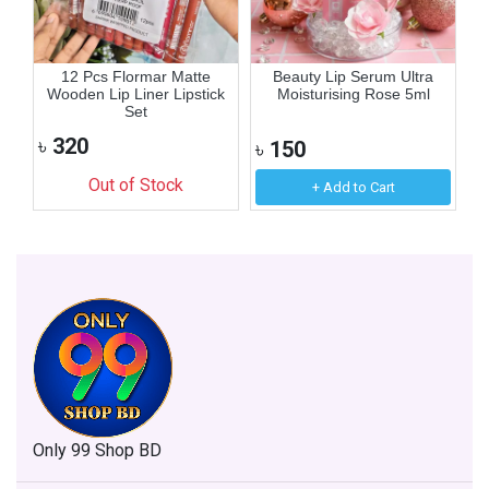
12 Pcs Flormar Matte
Beauty Lip Serum Ultra
Wooden Lip Liner Lipstick
Moisturising Rose 5ml
Set
৳
320
৳
150
৳
Out of Stock
+ Add to Cart
Only 99 Shop BD