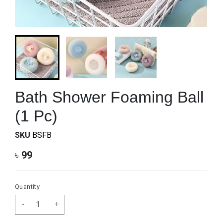
Bath Shower Foaming Ball
(1 Pc)
SKU
BSFB
৳
99
Quantity
-
+