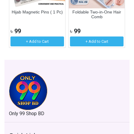
n
Hijab Magnetic Pins ( 1 Pc)
Foldable Two-in-One Hair
1
Comb
৳
99
৳
99
৳
+ Add to Cart
+ Add to Cart
Only 99 Shop BD