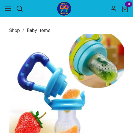
0
Shop
Baby Items