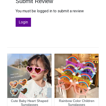
Submit Review
You must be logged in to submit a review
Login
er
Cute Baby Heart Shaped
Rainbow Color Children
Sunglasses
Sunglasses