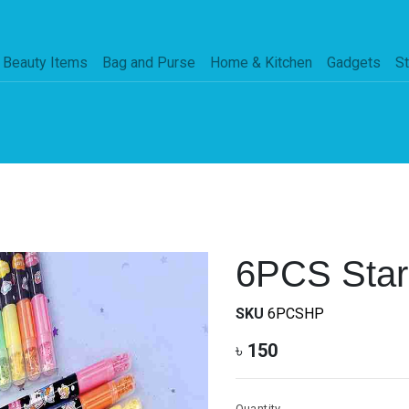
Beauty Items
Bag and Purse
Home & Kitchen
Gadgets
St
6PCS Star 
SKU
6PCSHP
৳
150
Quantity