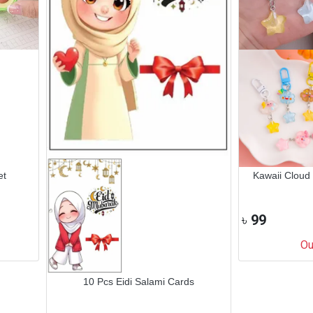
et
Kawaii Cloud 
৳
99
Ou
10 Pcs Eidi Salami Cards