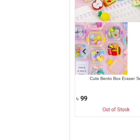
ticolor Cute Cartoon Animal Plush
Cute Bento Box Eraser S
Keychain
9
৳
99
Out of Stock
Out of Stock