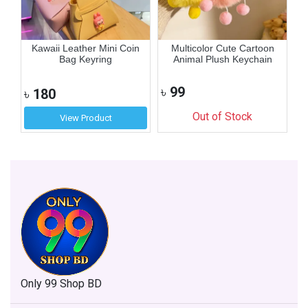
to
Kawaii Leather Mini Coin
Multicolor Cute Cartoon
C
Bag Keyring
Animal Plush Keychain
৳
99
৳
৳
180
Out of Stock
View Product
Only 99 Shop BD