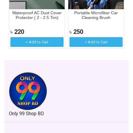
e
Waterproof AC Dust Cover
Portable Microfiber Car
M
Protector ( 2 - 2.5 Ton)
Cleaning Brush
৳
220
৳
250
৳
+ Add to Cart
+ Add to Cart
Only 99 Shop BD