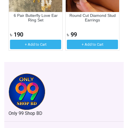
ne
6 Pair Butterfly Love Ear
Round Cut Diamond Stud
Ring Set
Earrings
৳
190
৳
99
৳
+ Add to Cart
+ Add to Cart
Only 99 Shop BD