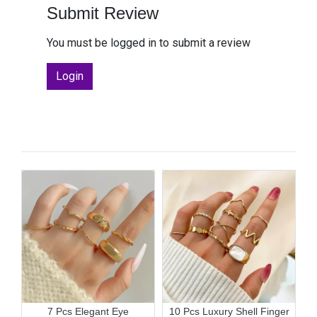
Submit Review
You must be logged in to submit a review
Login
7 Pcs Elegant Eye
10 Pcs Luxury Shell Finger
4