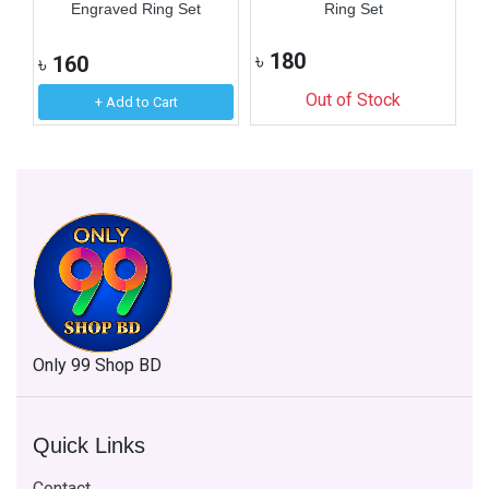
Engraved Ring Set
Ring Set
৳
180
৳
৳
160
Out of Stock
+ Add to Cart
Only 99 Shop BD
Quick Links
Contact