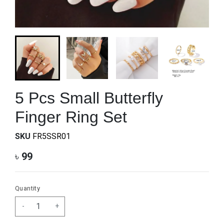
5 Pcs Small Butterfly
Finger Ring Set
SKU
FR5SSR01
৳
99
Quantity
-
+