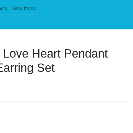
nery
Baby Items
k Love Heart Pendant
arring Set