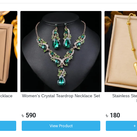
ecklace
Women's Crystal Teardrop Necklace Set
Stainless St
৳
590
৳
180
View Product
+ 