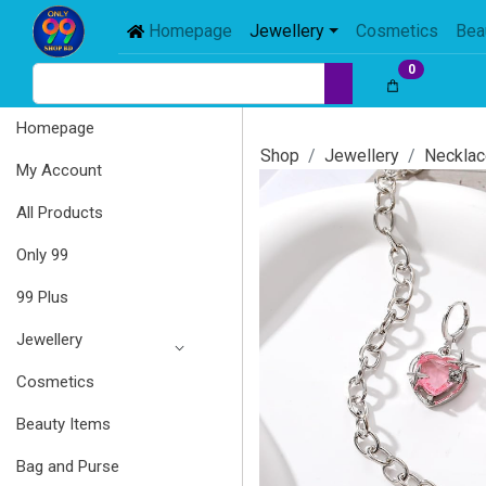
Homepage
Jewellery
Cosmetics
Bea
0
Homepage
Shop
Jewellery
Necklac
My Account
All Products
Only 99
99 Plus
Jewellery
Cosmetics
Beauty Items
Bag and Purse