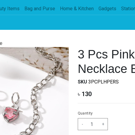
uty Items
Bag and Purse
Home & Kitchen
Gadgets
Statio
e
3 Pcs Pin
Necklace E
SKU
3PCPLHPERS
৳
130
Quantity
-
+