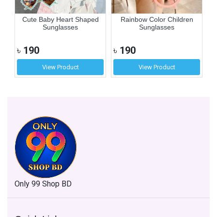
er
Cute Baby Heart Shaped
Rainbow Color Children
Sunglasses
Sunglasses
৳
190
৳
190
৳
View Product
View Product
Only 99 Shop BD