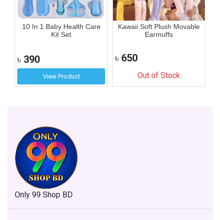
ip
10 In 1 Baby Health Care
Kawaii Soft Plush Movable
Kit Set
Earmuffs
৳
650
৳
৳
390
Out of Stock
View Product
Only 99 Shop BD