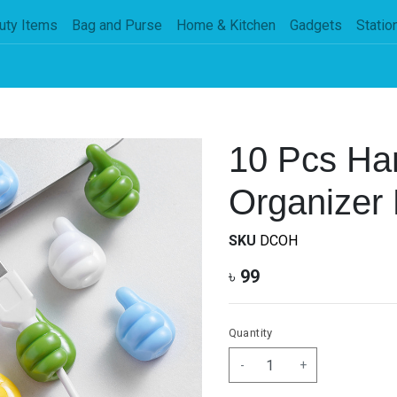
uty Items
Bag and Purse
Home & Kitchen
Gadgets
Statio
10 Pcs Ha
Organizer 
SKU
DCOH
৳
99
Quantity
-
+