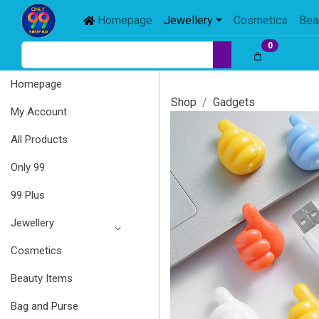
Homepage
Jewellery
Cosmetics
Bea
0
Homepage
Shop
Gadgets
My Account
All Products
Only 99
99 Plus
Jewellery
Cosmetics
Beauty Items
Bag and Purse