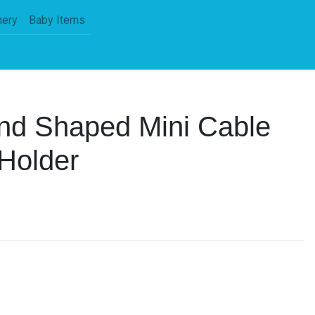
nery
Baby Items
nd Shaped Mini Cable
Holder