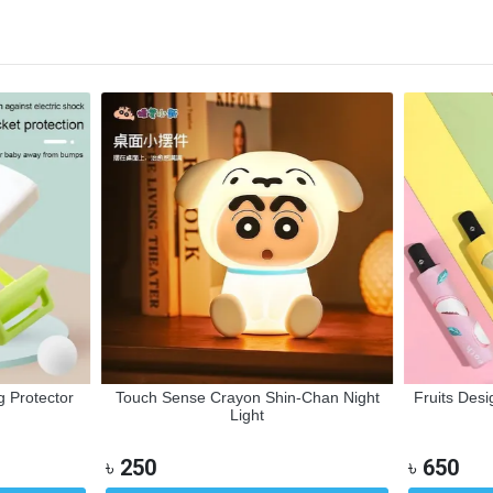
otector
Touch Sense Crayon Shin-Chan Night
Fruits Design 
Light
৳
250
৳
650