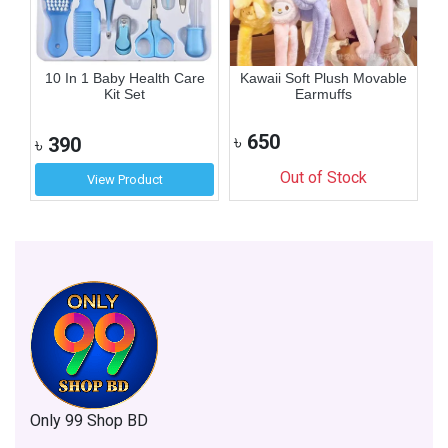
ip
10 In 1 Baby Health Care
Kawaii Soft Plush Movable
Kit Set
Earmuffs
৳
650
৳
৳
390
Out of Stock
View Product
Only 99 Shop BD