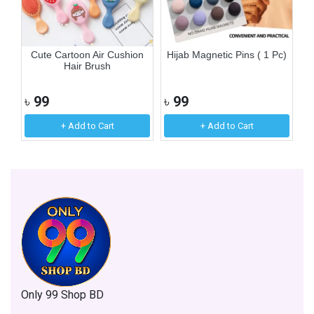
Cute Cartoon Air Cushion
Hijab Magnetic Pins ( 1 Pc)
F
Hair Brush
৳
99
৳
99
৳
+ Add to Cart
+ Add to Cart
Only 99 Shop BD